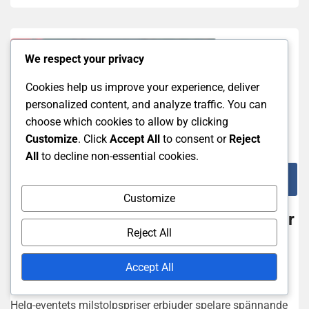
We respect your privacy
Cookies help us improve your experience, deliver
personalized content, and analyze traffic. You can
choose which cookies to allow by clicking
Customize
. Click
Accept All
to consent or
Reject
All
to decline non-essential cookies.
Eventmilestonepriser För Hastighetsökningar Och
Resurser
Customize
Högtidsevenemangets milstolpepriser
Reject All
för hastighetsökningar och resurser
Accept All
23/02/2026
Anna Svensson
Helg-eventets milstolpspriser erbjuder spelare spännande