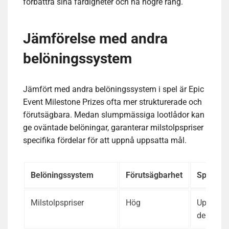
förbättra sina färdigheter och nå högre rang.
Jämförelse med andra
belöningssystem
Jämfört med andra belöningssystem i spel är Epic
Event Milestone Prizes ofta mer strukturerade och
förutsägbara. Medan slumpmässiga lootlådor kan
ge oväntade belöningar, garanterar milstolpspriser
specifika fördelar för att uppnå uppsatta mål.
Belöningssystem
Förutsägbarhet
Spelen
Milstolpspriser
Hög
Uppmunt
deltaga