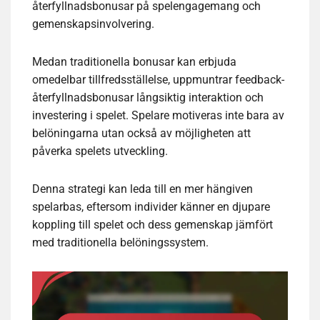
återfyllnadsbonusar på spelengagemang och
gemenskapsinvolvering.
Medan traditionella bonusar kan erbjuda
omedelbar tillfredsställelse, uppmuntrar feedback-
återfyllnadsbonusar långsiktig interaktion och
investering i spelet. Spelare motiveras inte bara av
belöningarna utan också av möjligheten att
påverka spelets utveckling.
Denna strategi kan leda till en mer hängiven
spelarbas, eftersom individer känner en djupare
koppling till spelet och dess gemenskap jämfört
med traditionella belöningssystem.