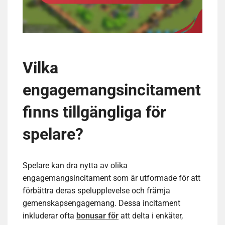
Vilka
engagemangsincitament
finns tillgängliga för
spelare?
Spelare kan dra nytta av olika
engagemangsincitament som är utformade för att
förbättra deras spelupplevelse och främja
gemenskapsengagemang. Dessa incitament
inkluderar ofta
bonusar för
att delta i enkäter,