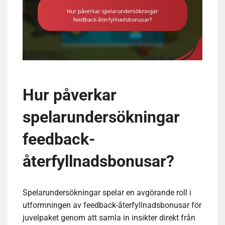
Hur påverkar
spelarundersökningar
feedback-
återfyllnadsbonusar?
Spelarundersökningar spelar en avgörande roll i
utformningen av feedback-återfyllnadsbonusar för
juvelpaket genom att samla in insikter direkt från