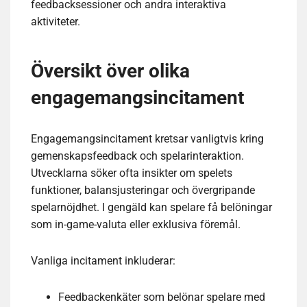
feedbacksessioner och andra interaktiva
aktiviteter.
Översikt över olika
engagemangsincitament
Engagemangsincitament kretsar vanligtvis kring
gemenskapsfeedback och spelarinteraktion.
Utvecklarna söker ofta insikter om spelets
funktioner, balansjusteringar och övergripande
spelarnöjdhet. I gengäld kan spelare få belöningar
som in-game-valuta eller exklusiva föremål.
Vanliga incitament inkluderar:
Feedbackenkäter som belönar spelare med