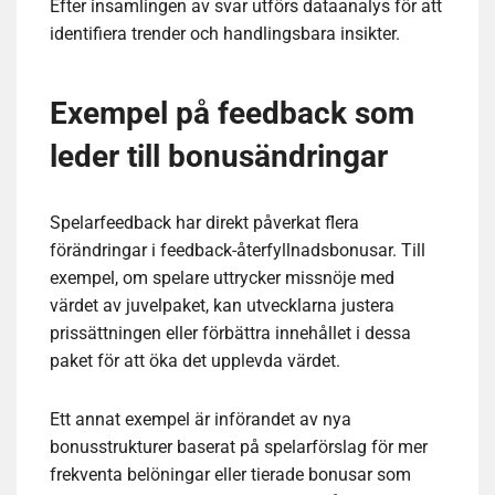
Efter insamlingen av svar utförs dataanalys för att
identifiera trender och handlingsbara insikter.
Exempel på feedback som
leder till bonusändringar
Spelarfeedback har direkt påverkat flera
förändringar i feedback-återfyllnadsbonusar. Till
exempel, om spelare uttrycker missnöje med
värdet av juvelpaket, kan utvecklarna justera
prissättningen eller förbättra innehållet i dessa
paket för att öka det upplevda värdet.
Ett annat exempel är införandet av nya
bonusstrukturer baserat på spelarförslag för mer
frekventa belöningar eller tierade bonusar som