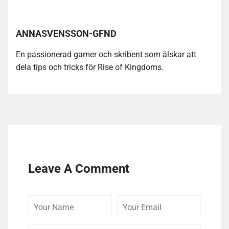
ANNASVENSSON-GFND
En passionerad gamer och skribent som älskar att
dela tips och tricks för Rise of Kingdoms.
Leave A Comment
Your
Your
Comme
Name
Email