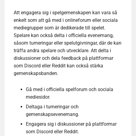
Att engagera sig i spelgemenskapen kan vara så
enkelt som att gå med i onlineforum eller sociala
mediegrupper som är dedikerade till spelet.
Spelare kan också delta i officiella evenemang,
såsom turneringar eller spelutgivningar, där de kan
träffa andra spelare och utvecklare. Att delta i
diskussioner och dela feedback på plattformar
som Discord eller Reddit kan också stärka
gemenskapsbanden.
Gå med i officiella spelforum och sociala
mediesidor.
Deltaga i turneringar och
gemenskapsevenemang.
Engagera sig i diskussioner på plattformar
som Discord eller Reddit.