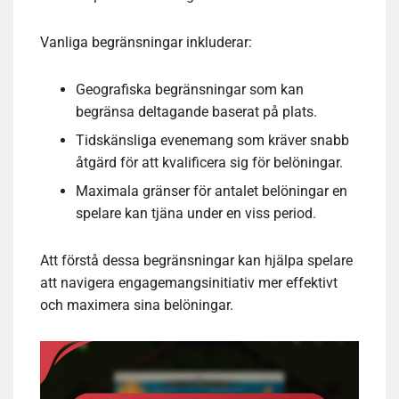
Vanliga begränsningar inkluderar:
Geografiska begränsningar som kan
begränsa deltagande baserat på plats.
Tidskänsliga evenemang som kräver snabb
åtgärd för att kvalificera sig för belöningar.
Maximala gränser för antalet belöningar en
spelare kan tjäna under en viss period.
Att förstå dessa begränsningar kan hjälpa spelare
att navigera engagemangsinitiativ mer effektivt
och maximera sina belöningar.