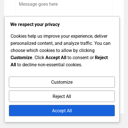
We respect your privacy
Cookies help us improve your experience, deliver
personalized content, and analyze traffic. You can
choose which cookies to allow by clicking
Customize
. Click
Accept All
to consent or
Reject
Save my name, email, and website in this
All
to decline non-essential cookies.
browser for the next time I comment.
Customize
Post Comment
Reject All
Accept All