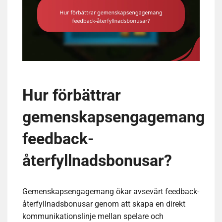
Hur förbättrar
gemenskapsengagemang
feedback-
återfyllnadsbonusar?
Gemenskapsengagemang ökar avsevärt feedback-
återfyllnadsbonusar genom att skapa en direkt
kommunikationslinje mellan spelare och