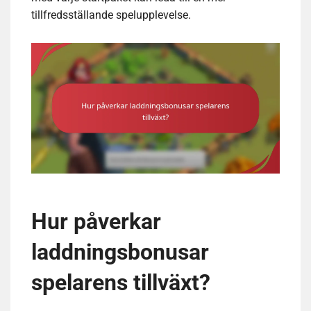
tillfredsställande spelupplevelse.
Hur påverkar
laddningsbonusar
spelarens tillväxt?