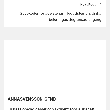
Next Post
Gåvokoder för ädelstenar: Högtidsteman, Unika
belöningar, Begränsad tillgång
ANNASVENSSON-GFND
En passionerad gamer och skribent som älskar att