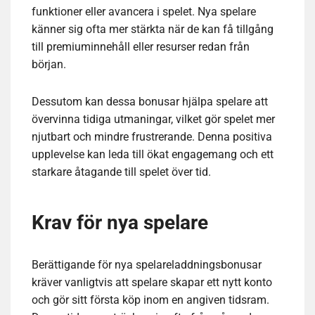
funktioner eller avancera i spelet. Nya spelare
känner sig ofta mer stärkta när de kan få tillgång
till premiuminnehåll eller resurser redan från
början.
Dessutom kan dessa bonusar hjälpa spelare att
övervinna tidiga utmaningar, vilket gör spelet mer
njutbart och mindre frustrerande. Denna positiva
upplevelse kan leda till ökat engagemang och ett
starkare åtagande till spelet över tid.
Krav för nya spelare
Berättigande för nya spelareladdningsbonusar
kräver vanligtvis att spelare skapar ett nytt konto
och gör sitt första köp inom en angiven tidsram.