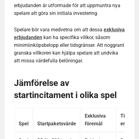
erbjudanden är utformade för att uppmuntra nya
spelare att göra sin initiala investering.
Spelare bör vara medvetna om att dessa
exklusiva
erbjudanden
kan ha specifika villkor, såsom
minimiinköpsbelopp eller tidsgränser. Att noggrant
granska villkoren kan hjälpa spelare att undvika
att missa värdefulla belöningar.
Jämförelse av
startincitament i olika spel
Exklusiva
Tidsbeg
Spel
Startpaketsvärde
föremål
erbjuda