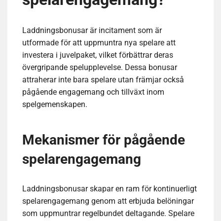
Laddningsbonusar är incitament som är
utformade för att uppmuntra nya spelare att
investera i juvelpaket, vilket förbättrar deras
övergripande spelupplevelse. Dessa bonusar
attraherar inte bara spelare utan främjar också
pågående engagemang och tillväxt inom
spelgemenskapen.
Mekanismer för pågående
spelarengagemang
Laddningsbonusar skapar en ram för kontinuerligt
spelarengagemang genom att erbjuda belöningar
som uppmuntrar regelbundet deltagande. Spelare