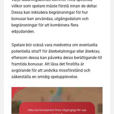
villkor som spelare måste förstå innan de deltar.
Dessa kan inkludera begränsningar för hur
bonusar kan användas, utgångsdatum och
begränsningar för att kombinera flera
erbjudanden.
Spelare bör också vara medvetna om eventuella
potentiella straff för återbetalningar eller återkrav,
eftersom dessa kan påverka deras berättigande till
framtida bonusar. Att läsa det finstilta är
avgörande för att undvika missförstånd och
säkerställa en smidig spelupplevelse.