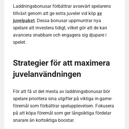
Laddningsbonusar förbättrar avsevärt spelarens
tillväxt genom att ge extra juveler vid köp
av
juvelpaket
. Dessa bonusar uppmuntrar nya
spelare att investera tidigt, vilket gör att de kan
avancera snabbare och engagera sig djupare i
spelet.
Strategier för att maximera
juvelanvändningen
För att få ut det mesta av laddningsbonusar bör
spelare prioritera sina utgifter på viktiga in-game-
föremål som förbättrar spelupplevelsen. Fokusera
på att köpa föremål som ger långsiktiga fördelar
snarare än kortsiktiga boostar.