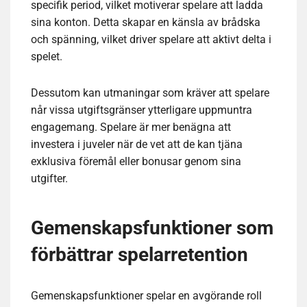
specifik period, vilket motiverar spelare att ladda
sina konton. Detta skapar en känsla av brådska
och spänning, vilket driver spelare att aktivt delta i
spelet.
Dessutom kan utmaningar som kräver att spelare
når vissa utgiftsgränser ytterligare uppmuntra
engagemang. Spelare är mer benägna att
investera i juveler när de vet att de kan tjäna
exklusiva föremål eller bonusar genom sina
utgifter.
Gemenskapsfunktioner som
förbättrar spelarretention
Gemenskapsfunktioner spelar en avgörande roll