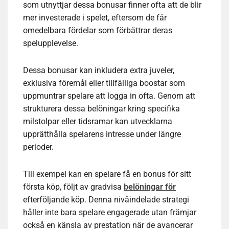
som utnyttjar dessa bonusar finner ofta att de blir
mer investerade i spelet, eftersom de får
omedelbara fördelar som förbättrar deras
spelupplevelse.
Dessa bonusar kan inkludera extra juveler,
exklusiva föremål eller tillfälliga boostar som
uppmuntrar spelare att logga in ofta. Genom att
strukturera dessa belöningar kring specifika
milstolpar eller tidsramar kan utvecklarna
upprätthålla spelarens intresse under längre
perioder.
Till exempel kan en spelare få en bonus för sitt
första köp, följt av gradvisa
belöningar för
efterföljande köp. Denna nivåindelade strategi
håller inte bara spelare engagerade utan främjar
också en känsla av prestation när de avancerar