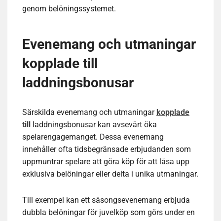
genom belöningssystemet.
Evenemang och utmaningar
kopplade till
laddningsbonusar
Särskilda evenemang och utmaningar
kopplade
till
laddningsbonusar kan avsevärt öka
spelarengagemanget. Dessa evenemang
innehåller ofta tidsbegränsade erbjudanden som
uppmuntrar spelare att göra köp för att låsa upp
exklusiva belöningar eller delta i unika utmaningar.
Till exempel kan ett säsongsevenemang erbjuda
dubbla belöningar för juvelköp som görs under en