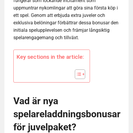
fungerar som lockande incitament som
uppmuntrar nykomlingar att göra sina första köp i
ett spel. Genom att erbjuda extra juveler och
exklusiva belöningar förbättrar dessa bonusar den
initiala spelupplevelsen och främjar långsiktig
spelarengagemang och tillväxt.
Key sections in the article:
Vad är nya
spelareladdningsbonusar
för juvelpaket?